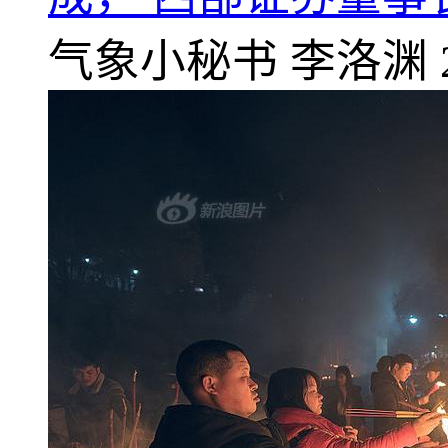
气象小秘书
李洛渊