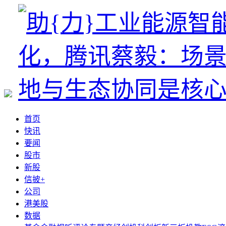
首页
快讯
要闻
股市
新股
信披+
公司
港美股
数据