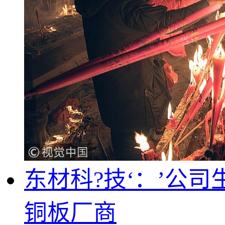
东材科?技‘：’公
铜板厂商