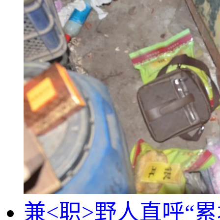
兼<职>野人直呼“