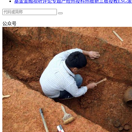
基金
金融
视听
评论
专题
产经
创投
科创板
新三板
投教
ESG
滚
公众号