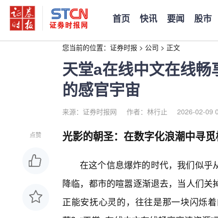
首页
快讯
要闻
股市
您当前的位置：
证券时报
>
公司
>
正文
天堂а在线中文在线畅
的感官宇宙
来源：证券时报网
作者：林行止
2026-02-09 
光影的朝圣：在数字化浪潮中寻觅
点赞
在这个信息爆炸的时代，我们似乎
降临，都市的喧嚣逐渐退去，当人们关
正能安抚心灵的，往往是那一块闪烁着