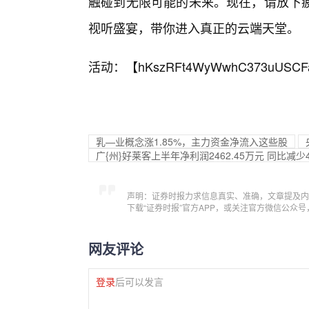
触碰到无限可能的未来。现在，请放下
视听盛宴，带你进入真正的云端天堂。
活动：【
hKszRFt4WyWwhC373uUSCF
乳—业概念涨1.85%，主力资金净流入这些股
广{州}好莱客上半年净利润2462.45万元 同比减少4
声明：证券时报力求信息真实、准确，文章提及内
下载“证券时报”官方APP，或关注官方微信公众
网友评论
登录
后可以发言