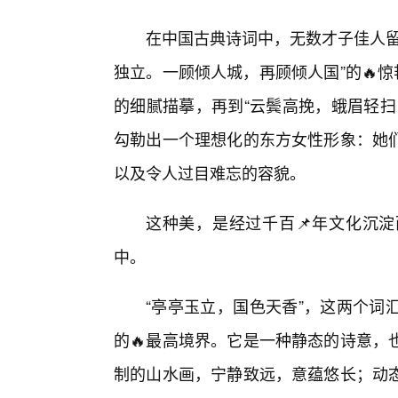
在中国古典诗词中，无数才子佳人留
独立。一顾倾人城，再顾倾人国”的🔥
的细腻描摹，再到“云鬓高挽，蛾眉轻扫
勾勒出一个理想化的东方女性形象：她
以及令人过目难忘的容貌。
这种美，是经过千百📌年文化沉
中。
“亭亭玉立，国色天香”，这两个词
的🔥最高境界。它是一种静态的诗意，
制的山水画，宁静致远，意蕴悠长；动态