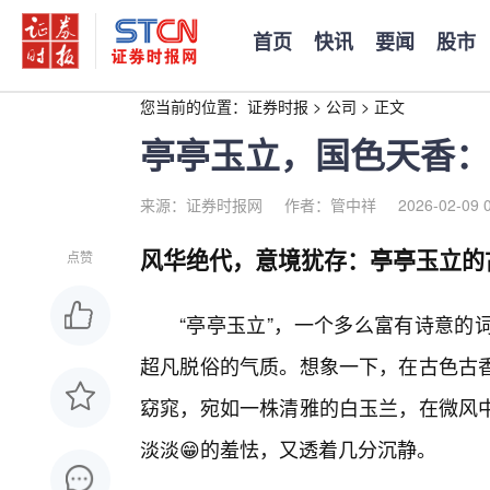
首页
快讯
要闻
股市
您当前的位置：
证券时报
>
公司
>
正文
亭亭玉立，国色天香：
来源：证券时报网
作者：管中祥
2026-02-09 
风华绝代，意境犹存：亭亭玉立的
点赞
“亭亭玉立”，一个多么富有诗意的
超凡脱俗的气质。想象一下，在古色古
窈窕，宛如一株清雅的白玉兰，在微风
淡淡😁的羞怯，又透着几分沉静。