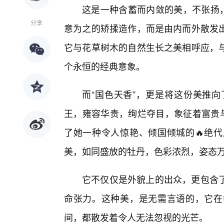
这是一种含蓄而内敛的美，不张扬，
分享
意为之的矫揉造作，而是由内而外散发
它与花草树木的自然生长之美相呼应，
个永恒的经典意象。
而“国色天香”，更是将这份美推
王，雍容华贵，绚烂夺目，象征着富贵与
了她一种令人惊艳、倾国倾城的🔥绝代
美，如同盛放的牡丹，色彩浓烈，姿态
它不仅仅是外貌上的出众，更包含
命张力。这种美，是无需言语的，它在
间，都散发着令人无法忽视的光芒。