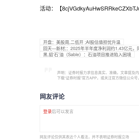
活动：【
8cjVGdkyAuHwSRRkeCZXbTJ
开盘：美股周,二低开 ;AI股估值担忧升温
回天—新材;：2025年半年度净利润约1.43亿元，同
黑,貂‘石’油（Sable）：石油项目推进陷入困境
声明：证券时报力求信息真实、准确，文章提及内
下载“证券时报”官方APP，或关注官方微信公众
网友评论
登录
后可以发言
网友评论仅供其表达个人看法，并不表明证券时报立场